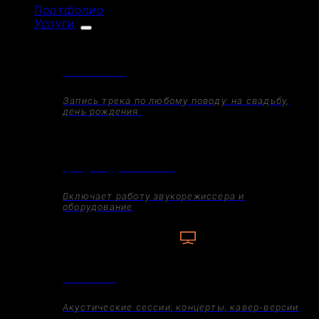
Портфолио
Услуги
Запись песни
Запись трека по любому поводу: на свадьбу,
день рождения
Аренда студии по часам
Включает работу звукорежиссера и
оборудование
Запись live
Акустические сессии, концерты, кавер-версии