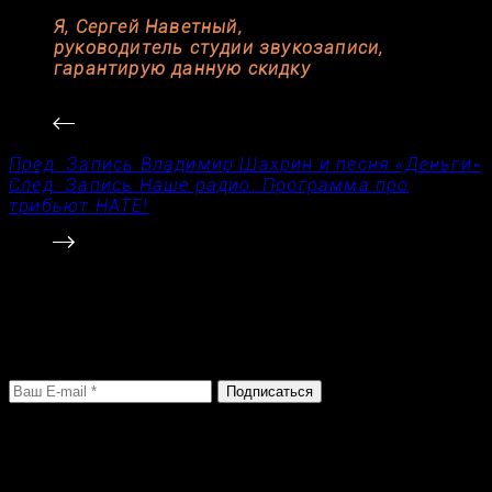
Я, Сергей Наветный,
руководитель студии звукозаписи,
гарантирую данную скидку
Пред.
Запись
Владимир Шахрин и песня «Деньги»
След.
Запись
Наше радио. Программа про
трибьют НАТЕ!
Только полезные материалы
Введите свой E-mail и подпишитесь на рассылку!
Никакого СПАМа!
Подписаться
Контакты студии
Адрес:
Санкт-Петербург, Тамбовская, 63