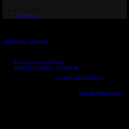
31.10.2023
Портфолио
Премьера версии! «Акварель с зябликом» Live
2023.
ЗИМОВЬЕ ЗВЕРЕЙ
в акустике:
Константин Арбенин
(голос)
Андрей «Рыжик» Резников
(гитара).
Снято и записано на
студии «Интерзвук»
, Санкт-
Петербург, 26.06.23.
Запись и сведение звука:
Сергей Наветный
.
Съёмка и монтаж видео: Александра
Кренева.