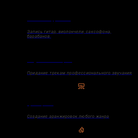
Запись инструментов
Запись гитар, виолончели, саксофона,
барабанов
Сведение и мастеринг
Придание трекам профессионального звучания
Аранжировка
Создание аранжировок любого жанра