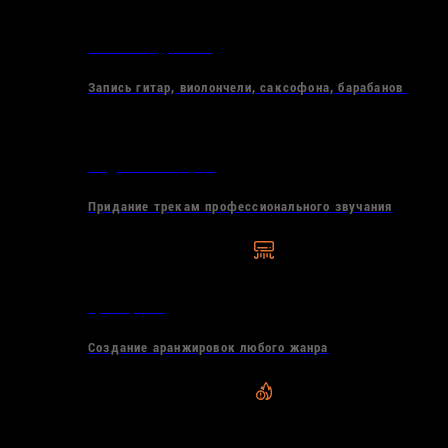
Запись инструментов
Запись гитар, виолончели, саксофона, барабанов
Сведение и мастеринг
Придание трекам профессионального звучания
Аранжировка
Создание аранжировок любого жанра