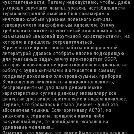
чувствительности. Потому недопустимо, чтобы, даже
у хорошо звучащей лампы, уровень нестабильности
термоэлектронной эмиссии был соизмерим с
ничтожно слабым уровнем полезного сигнала,
генерируемого микрофонным капсюлем. Этому
требованию соответствуют некий класс ламп с так
называемой «высокой крутизной характеристики», на
котором и пришлось сосредоточиться.
В результате кропотливой работы со справочной
литературой удалось отобрать вполне подходящую
для указанных задач лампу производства СССР,
которая изначально не ориентирована специально на
работу с аудио сигналами и относится к самому
позднему поколению электровакуумных приборов.
Великолепная линейность и широкополосность,
беспрецедентные для ламп динамические
характеристики сулили данному экземпляру все
шансы на достойное выступление в нашем конкурсе.
Первое, что бросалось в глаза (вернее - уши) это
абсолютная тишина. Если оригиналу AC701, из
уважения к сединам, прощался какой-либо
закулисный шум, то новобранец оказался на
удивление молчалив…
Отметим, что именно эта лампа была утверждена на