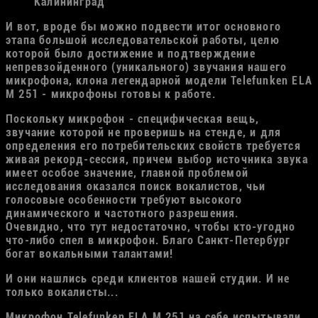
Калининград
И вот, вроде бы можно подвести итог основного
этапа большой исследовательской работы, целю
которой было достижение и подтверждение
непревзойденного (уникального) звучания нашего
микрофона, клона легендарной модели Telefunken ELA
M 251 - микрофоны готовы к работе.
Поскольку микрофон - специфическая вещь,
звучание которой не проверишь на стенде, и для
определения его потребительских свойств требуется
живая рекорд-сессия, причем выбор источника звука
имеет особое значение, главной проблемой
исследования оказался поиск вокалистов, чьи
голосовые особенности требуют высокого
динамического и частотного разрешения.
Очевидно, что тут недостаточно, чтобы кто-угодно
что-либо спел в микрофон. Благо Санкт-Петербург
богат вокальными талантами!
И они нашлись среди клиентов нашей студии. И не
только вокалисты...
Микрофон Telefunken ELA M 251 на себе испытывали