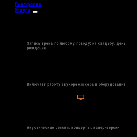
Портфолио
Услуги
Запись песни
Запись трека по любому поводу: на свадьбу, день
рождения
Аренда студии по часам
Включает работу звукорежиссера и оборудование
Запись live
Акустические сессии, концерты, кавер-версии