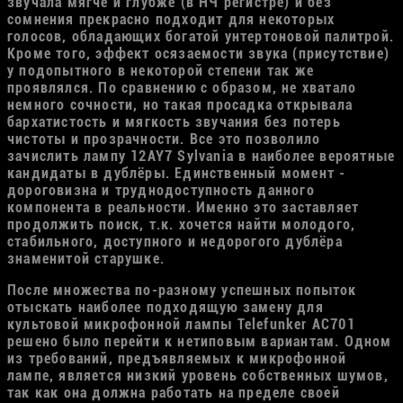
звучала мягче и глубже (в НЧ регистре) и без
сомнения прекрасно подходит для некоторых
голосов, обладающих богатой унтертоновой палитрой.
Кроме того, эффект осязаемости звука (присутствие)
у подопытного в некоторой степени так же
проявлялся. По сравнению с образом, не хватало
немного сочности, но такая просадка открывала
бархатистость и мягкость звучания без потерь
чистоты и прозрачности. Все это позволило
зачислить лампу 12AY7 Sylvania в наиболее вероятные
кандидаты в дублёры. Единственный момент -
дороговизна и труднодоступность данного
компонента в реальности. Именно это заставляет
продолжить поиск, т.к. хочется найти молодого,
стабильного, доступного и недорогого дублёра
знаменитой старушке.
После множества по-разному успешных попыток
отыскать наиболее подходящую замену для
культовой микрофонной лампы Telefunker AC701
решено было перейти к нетиповым вариантам. Одном
из требований, предъявляемых к микрофонной
лампе, является низкий уровень собственных шумов,
так как она должна работать на пределе своей