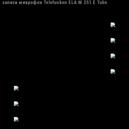
записи микрофон Telefunken ELA M 251 E Tube
Музыканты
с кем мы работаем
Сергей Чиграков
Николай Ооржак
Методие Бужор
Arthur Brown
Елена Ваенга
Анита Цой
Андрей Кондаков