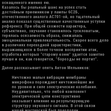
оснащенного именно ею.
Казалось бы реальный шанс на успех стать
достойным приемником у лампы 6С2Б,
отечественного аналога АС701-ой, но тщательный
анализ показал существенные качественные уступки
референсу. При общей схожести характера,
субъективно, звучание становилось тускловатым,
терялась осязаемость образа, снижалась
эмоциональная привлекательность. Скорее всего дело
в различиях переходной характеристики,
выражающихся в более точном восприятии атак,
отработка которых "старому коню" удается заметно
лучше и он, как говорится, "борозды не портит".
Далее рассказывает опять Антон Мельников:
Ничтожно малые вибрации мембраны
микрофона порождают ничтожнейшие же
по уровню и силе электрические колебания.
Неудивительно, что любой компонент
электрической цепи конструктивно
оказывает влияние на результирующую
структуру звукового сигнала. В этой связи
нашей мастерской был преодолен