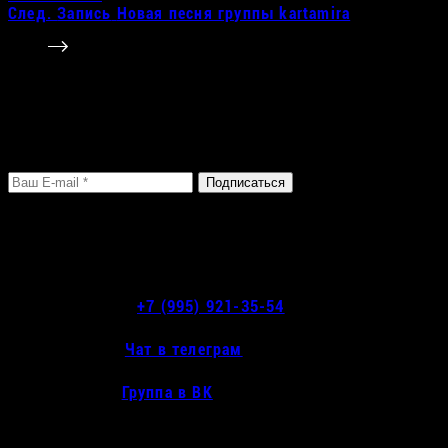
След.
Запись
Новая песня группы kartamira
Только полезные материалы
Введите свой E-mail и подпишитесь на рассылку!
Никакого СПАМа!
Подписаться
Контакты студии
Адрес:
Санкт-Петербург, Тамбовская, 63
Позвонить
+7 (995) 921-35-54
Написать
Чат в телеграм
Дружить
Группа в ВК
Популярные материалы