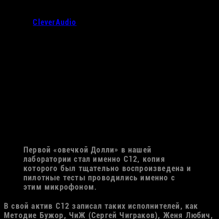
Свой рассказ о микрофонном парке студии мы
начнем с легендарного Telefunken ELA M 251, реплики
студии
CleverAudio
Антона Мельникова.
Нужно уточнить, что микрофон ELA M 251 является
приемником другого известного микрофона — C12 от
AKG (Австрия), лицензия на производство которого
была передана немецкой компании Telefunken из-за
невозможности в одиночку справиться с
потребностями мирового рынка. Таким образом 251-
ый, унаследовав от С12 основные технологические и
схемотехнические черты, отправился в том числе
покорять и американский континент.
Далее рассказывает сам Антон Мельников:
Первой «овечкой Долли» в нашей
лаборатории стал именно С12, копия
которого был тщательно воспроизведена и
пилотные тесты проводились именно с
этим микрофоном.
В свой актив C12 записал таких исполнителей, как
Методие Бужор, ЧиЖ (Сергей Чиграков), Женя Любич,