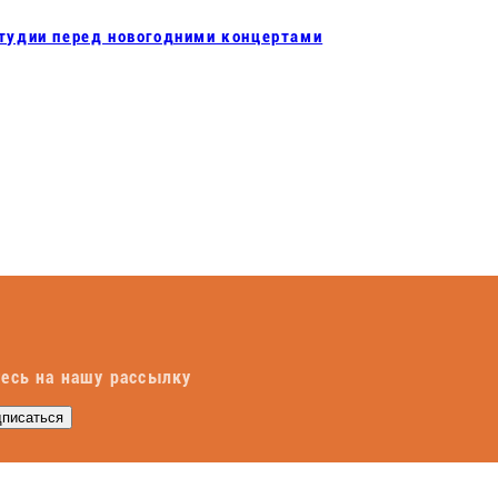
студии перед новогодними концертами
есь на нашу рассылку
писаться