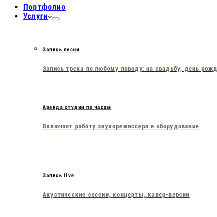
Портфолио
Услуги
Запись песни
Запись трека по любому поводу: на свадьбу, день рож
Аренда студии по часам
Включает работу звукорежиссера и оборудование
Запись live
Акустические сессии, концерты, кавер-версии