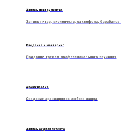
Запись инструментов
Запись гитар, виолончели, саксофона, барабанов
Сведение и мастеринг
Придание трекам профессионального звучания
Аранжировка
Создание аранжировок любого жанра
Запись аудиоконтента